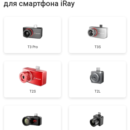
для смартфона iRay
T3 Pro
T3S
T2S
T2L