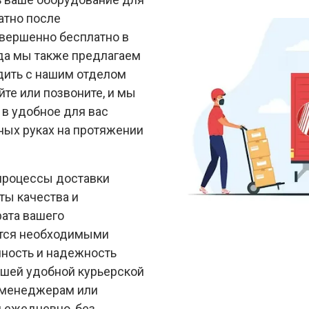
атно после
овершенно бесплатно в
да мы также предлагаем
дить с нашим отделом
йте или позвоните, и мы
 в удобное для вас
ных руках на протяжении
процессы доставки
ты качества и
рата вашего
ются необходимыми
ность и надежность
ашей удобной курьерской
 менеджерам или
м ежедневно, без