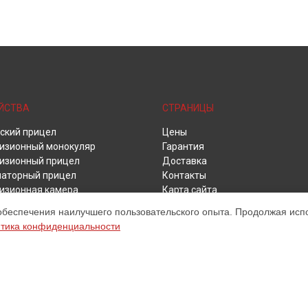
ЙСТВА
СТРАНИЦЫ
ский прицел
Цены
изионный монокуляр
Гарантия
изионный прицел
Доставка
аторный прицел
Контакты
изионная камера
Карта сайта
изионный бинокль
обеспечения наилучшего пользовательского опыта. Продолжая испол
изор для смартфона
тика конфиденциальности
ом обслуживании устройств iRay. Хотя мы и не представляем официаль
ку, техническое обслуживание и настройку различных продуктов АйРэй.