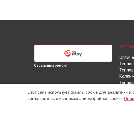
УСТРО
Оптиче
Теплов
Сервисный ремонт
Теплов
Коллим
Теплов
Теплов
Этот сайт использует файлы cookie для аналитики и 
Теплов
соглашаетесь с использованием файлов cookie.
Поли
Наш центр специализируется на ремонте и техническ
услуги постгарантийного ремонта, включая диагности