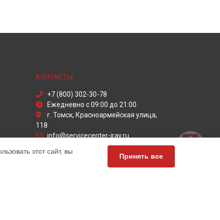
КОНТАКТЫ
+7 (800) 302-30-78
Ежедневно с 09:00 до 21:00
г. Томск, Красноармейская улица,
118
info@servicecenter-iray.ru
Политика конфиденциальности
ьзовать этот сайт, вы
Принять все
Способы оплаты
ный сервис iRay, мы предлагаем высококачественные
 Обратите внимание, что цены, указанные на нашем